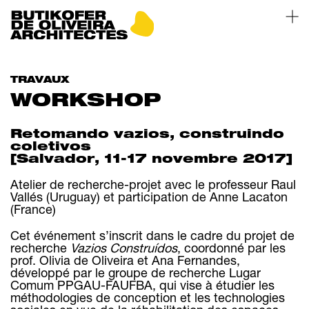
TRAVAUX
ARCHITECTURE
WORKSHOP
ATELIER
PROJETS
DISTINCTIONS
CONSTRUCTION
PRESSE
Retomando vazios, construindo
COMPÉTENCES
CONTACT
coletivos
CHANTIERS
[Salvador, 11-17 novembre 2017]
MATÉRIAUX
RECHERCHE
ÉCO-ENTREPRISE
ENGAGEMENTS
Atelier de recherche-projet avec le professeur Raul
TRAVAUX
Vallés (Uruguay) et participation de Anne Lacaton
PUBLICATIONS
ENSEIGNEMENT
(France)
Cet événement s’inscrit dans le cadre du projet de
recherche
Vazios Construídos
, coordonné par les
prof. Olivia de Oliveira et Ana Fernandes,
développé par le groupe de recherche Lugar
Comum PPGAU-FAUFBA, qui vise à étudier les
méthodologies de conception et les technologies